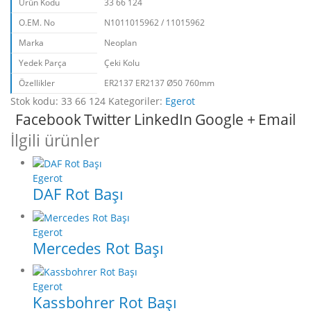
Ürün Kodu
33 66 124
O.EM. No
N1011015962 / 11015962
Marka
Neoplan
Yedek Parça
Çeki Kolu
Özellikler
ER2137 ER2137 Ø50 760mm
Stok kodu:
33 66 124
Kategoriler:
Egerot
Facebook
Twitter
LinkedIn
Google +
Email
İlgili ürünler
Egerot
DAF Rot Başı
Egerot
Mercedes Rot Başı
Egerot
Kassbohrer Rot Başı