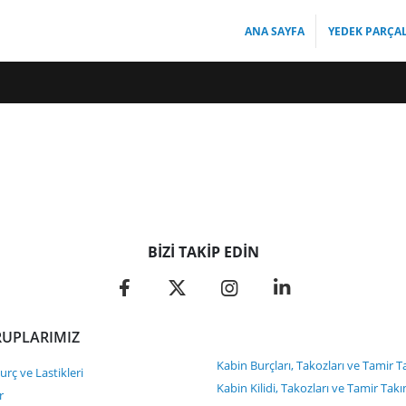
ANA SAYFA
YEDEK PARÇA
BIZI TAKIP EDIN
UPLARIMIZ
Kabin Burçları, Takozları ve Tamir T
rç ve Lastikleri
Kabin Kilidi, Takozları ve Tamir Takı
r