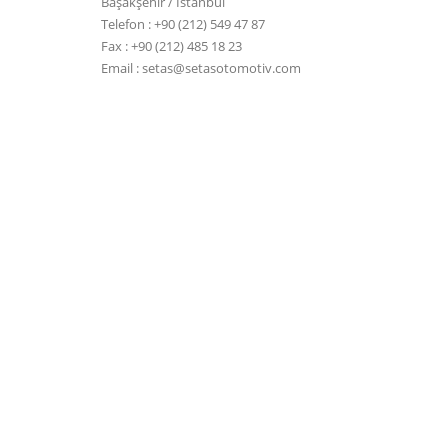
Başakşehir / İstanbul
Telefon : +90 (212) 549 47 87
Fax : +90 (212) 485 18 23
Email : setas@setasotomotiv.com