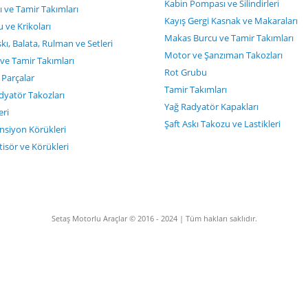
Kabin Pompası ve Silindirleri
ı ve Tamir Takımları
Kayış Gergi Kasnak ve Makaraları
ve Krikoları
Makas Burcu ve Tamir Takımları
kı, Balata, Rulman ve Setleri
Motor ve Şanzıman Takozları
ve Tamir Takımları
Rot Grubu
 Parçalar
Tamir Takımları
dyatör Takozları
Yağ Radyatör Kapakları
eri
Şaft Askı Takozu ve Lastikleri
siyon Körükleri
isör ve Körükleri
Setaş Motorlu Araçlar © 2016 - 2024 | Tüm hakları saklıdır.