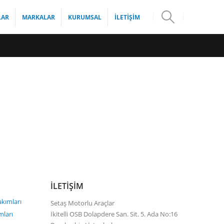
LAR
MARKALAR
KURUMSAL
İLETIŞIM
İLETIŞIM
akımları
Setaş Motorlu Araçlar
mları
İkitelli OSB Dolapdere San. Sit. 5. Ada No:16