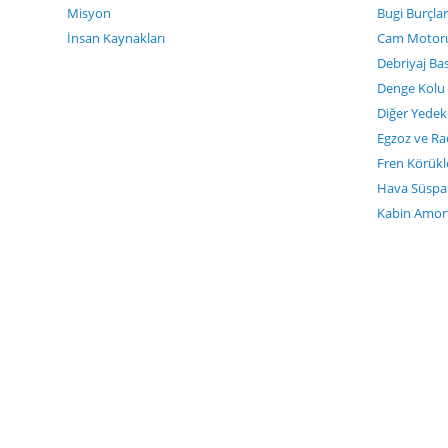
Misyon
Bugi Burçlar
İnsan Kaynakları
Cam Motoru 
Debriyaj Bas
Denge Kolu 
Diğer Yedek
Egzoz ve Ra
Fren Körükl
Hava Süspan
Kabin Amort