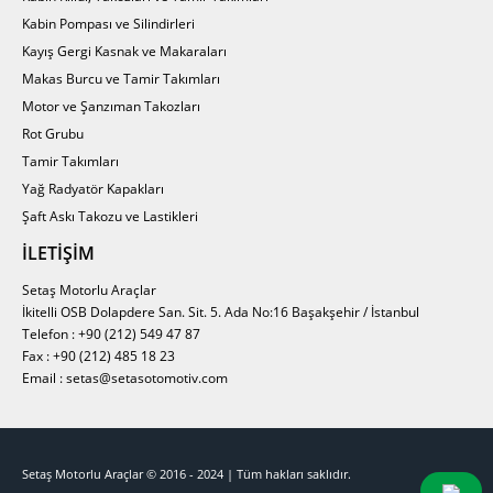
Kabin Pompası ve Silindirleri
Kayış Gergi Kasnak ve Makaraları
Makas Burcu ve Tamir Takımları
Motor ve Şanzıman Takozları
Rot Grubu
Tamir Takımları
Yağ Radyatör Kapakları
Şaft Askı Takozu ve Lastikleri
İLETIŞIM
Setaş Motorlu Araçlar
İkitelli OSB Dolapdere San. Sit. 5. Ada No:16 Başakşehir / İstanbul
Telefon : +90 (212) 549 47 87
Fax : +90 (212) 485 18 23
Email : setas@setasotomotiv.com
Setaş Motorlu Araçlar © 2016 - 2024 | Tüm hakları saklıdır.