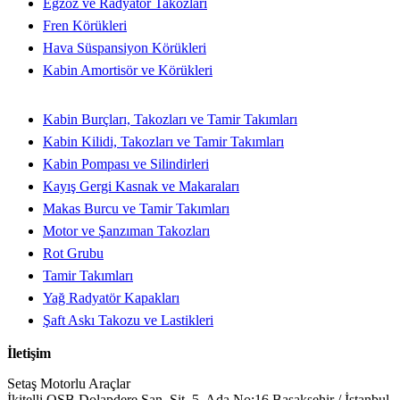
Egzoz ve Radyatör Takozları
Fren Körükleri
Hava Süspansiyon Körükleri
Kabin Amortisör ve Körükleri
Kabin Burçları, Takozları ve Tamir Takımları
Kabin Kilidi, Takozları ve Tamir Takımları
Kabin Pompası ve Silindirleri
Kayış Gergi Kasnak ve Makaraları
Makas Burcu ve Tamir Takımları
Motor ve Şanzıman Takozları
Rot Grubu
Tamir Takımları
Yağ Radyatör Kapakları
Şaft Askı Takozu ve Lastikleri
İletişim
Setaş Motorlu Araçlar
İkitelli OSB Dolapdere San. Sit. 5. Ada No:16 Başakşehir / İstanbul