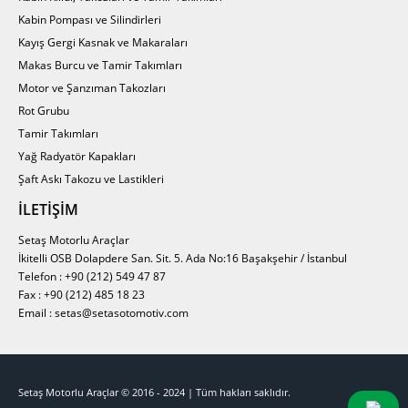
Kabin Pompası ve Silindirleri
Kayış Gergi Kasnak ve Makaraları
Makas Burcu ve Tamir Takımları
Motor ve Şanzıman Takozları
Rot Grubu
Tamir Takımları
Yağ Radyatör Kapakları
Şaft Askı Takozu ve Lastikleri
İLETIŞIM
Setaş Motorlu Araçlar
İkitelli OSB Dolapdere San. Sit. 5. Ada No:16 Başakşehir / İstanbul
Telefon : +90 (212) 549 47 87
Fax : +90 (212) 485 18 23
Email : setas@setasotomotiv.com
Setaş Motorlu Araçlar © 2016 - 2024 | Tüm hakları saklıdır.